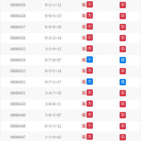
小
08080459
9+2+1=12
殺
中
单
大
08080458
9+9+5=23
殺
中
双
小
08080457
9+9+0=18
殺
中
双
小
08080456
9+3+2=14
殺
中
单
大
08080455
3+3+9=15
殺
中
双
小
08080454
0+7+0=07
殺
错
单
大
08080453
8+5+1=14
殺
中
单
大
08080452
9+7+1=17
殺
错
单
大
08080451
5+4+7=16
殺
中
单
大
08080450
3+8+0=11
殺
中
双
大
08080449
5+0+2=07
殺
中
单
小
08080448
8+3+1=12
殺
中
单
大
08080447
1+1+0=02
殺
中