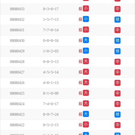
单
小
08080433
8+3+6=17
殺
中
双
小
08080432
1+5+7=13
殺
错
单
小
08080431
7+7+0=14
殺
中
双
大
08080430
0+8+8=16
殺
错
双
小
08080429
1+0+2=03
殺
错
单
大
08080428
0+8+5=13
殺
中
单
大
08080427
4+5+5=14
殺
中
单
大
08080426
4+8+1=13
殺
中
单
大
08080425
8+1+0=09
殺
中
双
大
08080424
7+4+6=17
殺
中
双
大
08080423
8+9+7=24
殺
错
双
小
08080422
8+5+2=15
殺
中
双