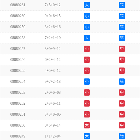
08080261
7+5+0=12
大
错
08080260
9+0+6=15
小
错
08080259
8+2+6=16
小
错
08080258
7+2+1=10
大
错
08080257
3+0+9=12
小
中
08080256
6+2+4=12
小
中
08080255
4+5+3=12
小
中
08080254
9+7+2=18
小
错
08080253
2+0+6=08
小
中
08080252
2+3+6=11
小
中
08080251
3+3+0=06
小
中
08080250
0+5+9=14
大
中
08080249
1+1+2=04
大
错