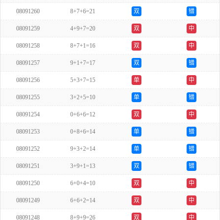
08091260
8+7+6=21
双
错
08091259
4+9+7=20
双
中
08091258
8+7+1=16
双
中
08091257
9+1+7=17
双
错
08091256
5+3+7=15
单
中
08091255
3+2+5=10
单
错
08091254
0+6+6=12
双
中
08091253
0+8+6=14
单
错
08091252
9+3+2=14
单
错
08091251
3+9+1=13
双
错
08091250
6+0+4=10
双
中
08091249
6+6+2=14
双
中
08091248
8+9+9=26
双
中