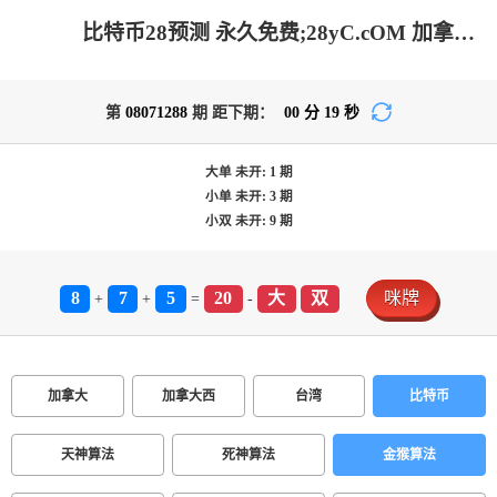
比特币28预测 永久免费;28yC.cOM 加拿大PC预测网-加拿大2.8预测|神测在线预测pc_极致火热优质的免费预测网站
第
08071288
期 距下期：
00
分
19
秒
大单
未开:
1
期
小单
未开:
3
期
小双
未开:
9
期
8
7
5
20
大
双
咪牌
+
+
=
-
加拿大
加拿大西
台湾
比特币
天神算法
死神算法
金猴算法