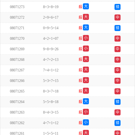
双
大
08071273
8+3+8=19
殺
错
单
大
08071272
2+9+6=17
殺
中
双
大
08071271
0+9+5=14
殺
错
双
小
08071270
4+2+1=07
殺
中
双
小
08071269
9+8+9=26
殺
中
双
大
08071268
4+7+2=13
殺
中
双
大
08071267
7+4+1=12
殺
中
双
大
08071266
5+3+7=15
殺
中
双
大
08071265
8+3+7=18
殺
中
单
大
08071264
5+5+8=18
殺
错
双
小
08071263
8+4+3=15
殺
中
双
小
08071262
4+7+1=12
殺
错
双
大
08071261
1+5+5=11
殺
中