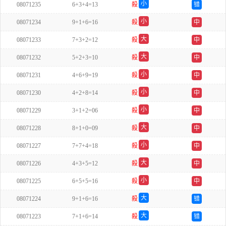
小
08071235
6+3+4=13
殺
错
单
小
08071234
9+1+6=16
殺
中
双
大
08071233
7+3+2=12
殺
中
单
大
08071232
5+2+3=10
殺
中
单
小
08071231
4+6+9=19
殺
中
单
小
08071230
4+2+8=14
殺
中
单
小
08071229
3+1+2=06
殺
中
单
大
08071228
8+1+0=09
殺
中
双
小
08071227
7+7+4=18
殺
中
单
大
08071226
4+3+5=12
殺
中
单
小
08071225
6+5+5=16
殺
中
双
大
08071224
9+1+6=16
殺
错
双
大
08071223
7+1+6=14
殺
错
双