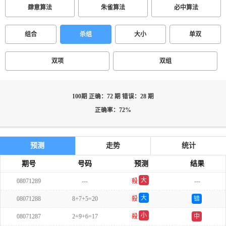
肆意算法
朱雀算法
必中算法
组合
杀组
大小
单双
双项
双组
100期 正确：72 期 错误：28 期
正确率：72%
预测
走势
统计
期号
号码
预测
结果
大
08071289
---
殺
---
双
大
08071288
8+7+5=20
殺
错
双
小
08071287
2+9+6=17
殺
中
双