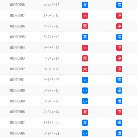
08070698
4+4+9=17
双
错
08070697
1+9+6=16
大
中
08070696
4+7+7=18
双
中
08070695
5+7+1=13
双
错
08070694
6+0+8=14
大
中
08070693
4+8+2=14
双
中
08070692
6+3+8=17
大
中
08070691
0+1+5=06
大
错
08070690
5+8+3=16
小
错
08070689
5+9+3=17
小
错
08070688
2+8+4=14
双
中
08070687
1+1+3=05
双
错
08070686
8+9+4=21
小
错