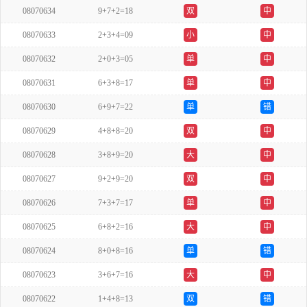
08070634
9+7+2=18
双
中
08070633
2+3+4=09
小
中
08070632
2+0+3=05
单
中
08070631
6+3+8=17
单
中
08070630
6+9+7=22
单
错
08070629
4+8+8=20
双
中
08070628
3+8+9=20
大
中
08070627
9+2+9=20
双
中
08070626
7+3+7=17
单
中
08070625
6+8+2=16
大
中
08070624
8+0+8=16
单
错
08070623
3+6+7=16
大
中
08070622
1+4+8=13
双
错