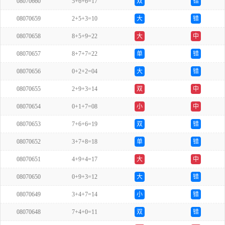
08070660
5+6+6=17
双
错
08070659
2+5+3=10
大
错
08070658
8+5+9=22
大
中
08070657
8+7+7=22
单
错
08070656
0+2+2=04
大
错
08070655
2+9+3=14
双
中
08070654
0+1+7=08
小
中
08070653
7+6+6=19
双
错
08070652
3+7+8=18
单
错
08070651
4+9+4=17
大
中
08070650
0+9+3=12
大
错
08070649
3+4+7=14
小
错
08070648
7+4+0=11
双
错