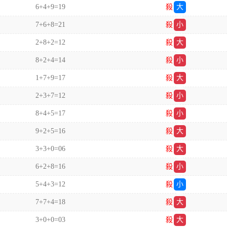
双
6+4+9=19
殺
大
单
7+6+8=21
殺
小
单
2+8+2=12
殺
大
双
8+2+4=14
殺
小
双
1+7+9=17
殺
大
双
2+3+7=12
殺
小
单
8+4+5=17
殺
小
单
9+2+5=16
殺
大
单
3+3+0=06
殺
大
双
6+2+8=16
殺
小
单
5+4+3=12
殺
小
双
7+7+4=18
殺
大
单
3+0+0=03
殺
大