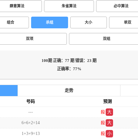
肆意算法
朱雀算法
必中算法
组合
杀组
大小
单双
双项
双组
100期 正确：77 期 错误：23 期
正确率：77%
走势
号码
预测
---
殺
大
双
6+6+2=14
殺
大
单
1+3+9=13
殺
小