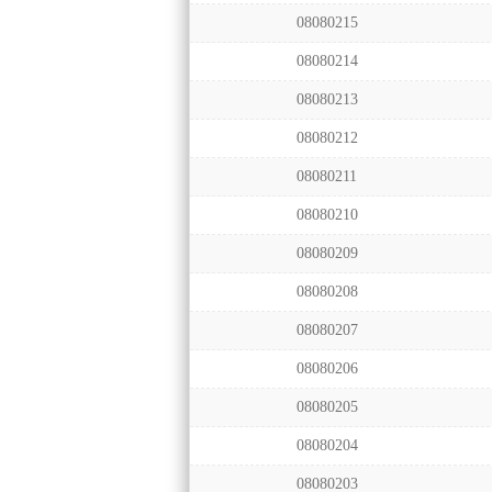
08080215
08080214
08080213
08080212
08080211
08080210
08080209
08080208
08080207
08080206
08080205
08080204
08080203