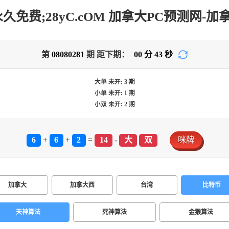
第
08080281
期 距下期：
00
分
43
秒
大单
未开:
3
期
小单
未开:
1
期
小双
未开:
2
期
6
+
6
+
2
=
14
-
大
双
咪牌
加拿大
加拿大西
台湾
比特币
天神算法
死神算法
金猴算法