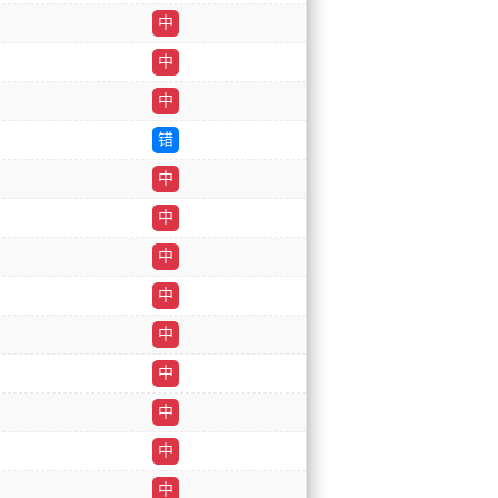
中
中
中
错
中
中
中
中
中
中
中
中
中