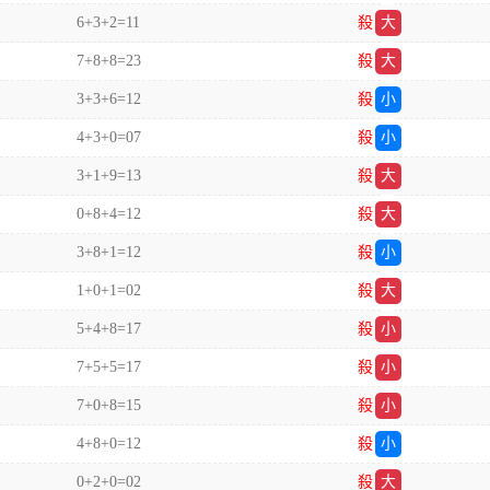
双
6+3+2=11
殺
大
双
7+8+8=23
殺
大
双
3+3+6=12
殺
小
双
4+3+0=07
殺
小
单
3+1+9=13
殺
大
双
0+8+4=12
殺
大
双
3+8+1=12
殺
小
双
1+0+1=02
殺
大
双
5+4+8=17
殺
小
单
7+5+5=17
殺
小
双
7+0+8=15
殺
小
单
4+8+0=12
殺
小
双
0+2+0=02
殺
大