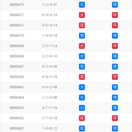
08080473
1+2+4=07
大
错
08080472
6+9+4=19
大
中
08080471
0+6+8=14
双
中
08080470
1+9+8=18
单
错
08080469
2+5+7=14
大
中
08080468
2+2+6=10
大
错
08080467
0+5+4=09
双
错
08080466
8+8+2=18
双
中
08080465
0+6+2=08
大
错
08080464
1+1+6=08
大
错
08080463
4+7+7=18
小
错
08080462
5+7+6=18
双
中
08080461
7+0+8=15
双
错