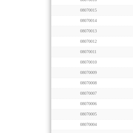
08070015
08070014
08070013
08070012
08070011
08070010
08070009
08070008
08070007
08070006
08070005
08070004