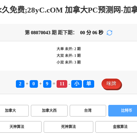
第
08070043
期 距下期：
00
分
06
秒
大单
未开:
2
期
大双
未开:
1
期
小双
未开:
3
期
2
+
0
+
9
=
11
-
小
单
咪牌
加拿大
加拿大西
台湾
比特币
天神算法
死神算法
金猴算法