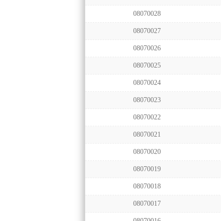
08070028
08070027
08070026
08070025
08070024
08070023
08070022
08070021
08070020
08070019
08070018
08070017
08070016