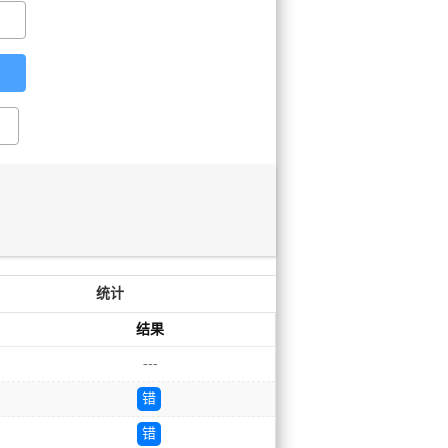
统计
结果
---
错
错