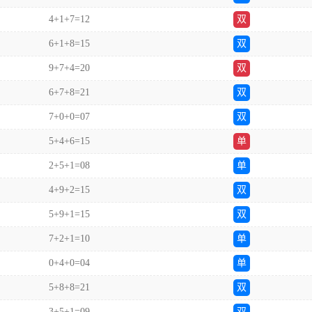
4+1+7=12
双
6+1+8=15
双
9+7+4=20
双
6+7+8=21
双
7+0+0=07
双
5+4+6=15
单
2+5+1=08
单
4+9+2=15
双
5+9+1=15
双
7+2+1=10
单
0+4+0=04
单
5+8+8=21
双
3+5+1=09
双