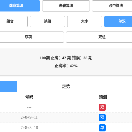
肆意算法
朱雀算法
必中算法
组合
杀组
大小
单双
双项
双组
100期 正确：42 期 错误：58 期
正确率：42%
走势
号码
预测
---
双
2+0+9=11
双
7+8+3=18
单