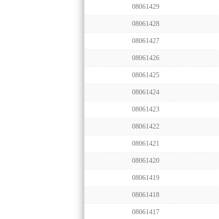
08061429
08061428
08061427
08061426
08061425
08061424
08061423
08061422
08061421
08061420
08061419
08061418
08061417