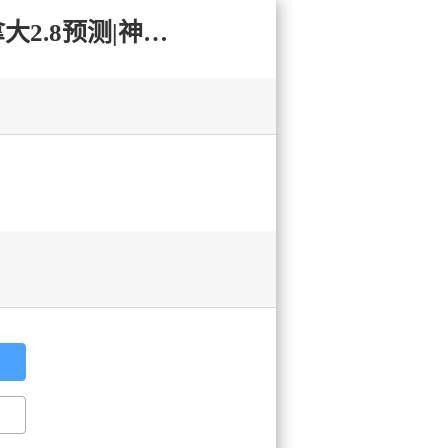
比特币28预测 永久免费;28yC.cOM 加拿大PC预测网-加拿大2.8预测|神测在线预测pc_极致火热优质的免费预测网站