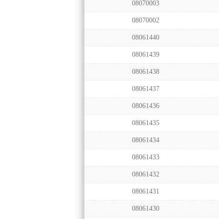
08070003
08070002
08061440
08061439
08061438
08061437
08061436
08061435
08061434
08061433
08061432
08061431
08061430