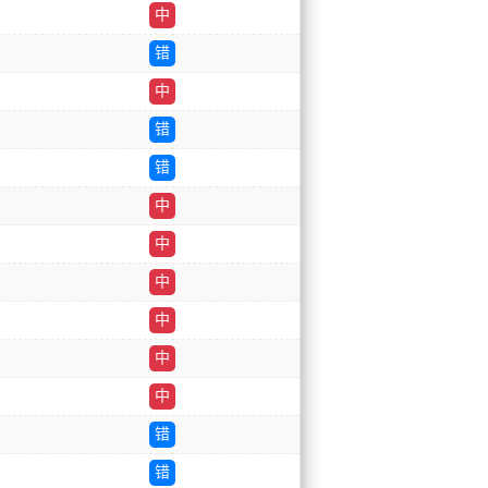
中
错
中
错
错
中
中
中
中
中
中
错
错