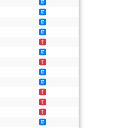
错
错
错
错
中
错
中
错
错
中
中
中
错