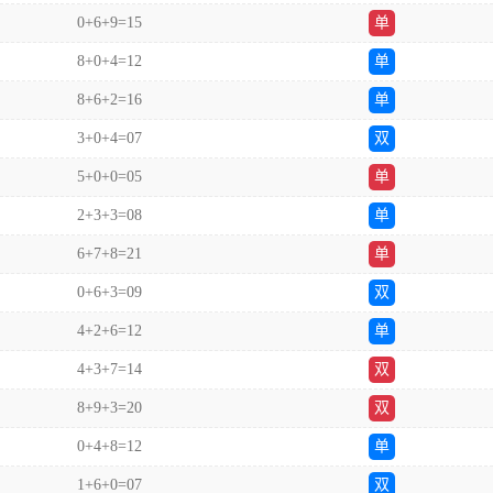
0+6+9=15
单
8+0+4=12
单
8+6+2=16
单
3+0+4=07
双
5+0+0=05
单
2+3+3=08
单
6+7+8=21
单
0+6+3=09
双
4+2+6=12
单
4+3+7=14
双
8+9+3=20
双
0+4+8=12
单
1+6+0=07
双