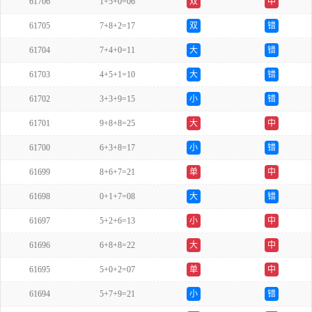
61706
1+5+0=06
双
中
61705
7+8+2=17
双
错
61704
7+4+0=11
大
错
61703
4+5+1=10
大
错
61702
3+3+9=15
小
错
61701
9+8+8=25
大
中
61700
6+3+8=17
小
错
61699
8+6+7=21
单
中
61698
0+1+7=08
大
错
61697
5+2+6=13
小
中
61696
6+8+8=22
大
中
61695
5+0+2=07
单
中
61694
5+7+9=21
小
错