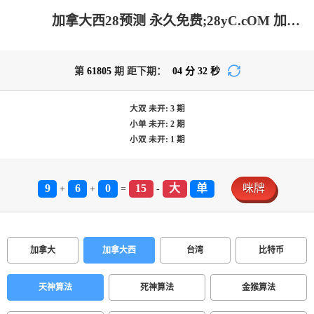
加拿大西28预测 永久免费;28yC.cOM 加拿大PC预测网-加拿大2.8预测|神测在线预测pc_极致火热优质的免费预测网站
第
61805
期 距下期：
04
分
32
秒
大双
未开:
3
期
小单
未开:
2
期
小双
未开:
1
期
9
6
0
15
大
单
咪牌
+
+
=
-
加拿大
加拿大西
台湾
比特币
天神算法
死神算法
金猴算法