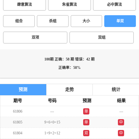
肆意算法
朱雀算法
必中算法
组合
杀组
大小
单双
双项
双组
100期 正确：58 期 错误：42 期
正确率：58%
预测
走势
统计
期号
号码
预测
结果
61806
---
单
---
61805
9+6+0=15
单
中
61804
1+9+2=12
双
中