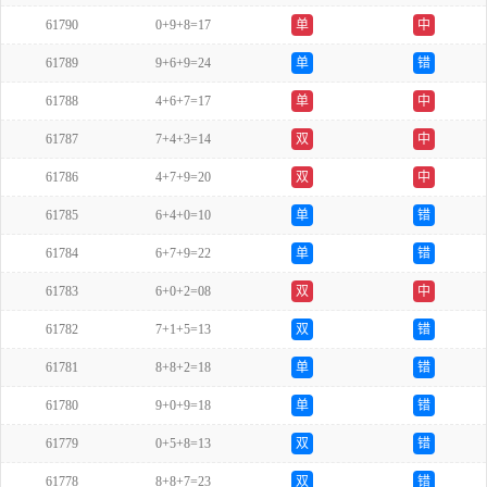
61790
0+9+8=17
单
中
61789
9+6+9=24
单
错
61788
4+6+7=17
单
中
61787
7+4+3=14
双
中
61786
4+7+9=20
双
中
61785
6+4+0=10
单
错
61784
6+7+9=22
单
错
61783
6+0+2=08
双
中
61782
7+1+5=13
双
错
61781
8+8+2=18
单
错
61780
9+0+9=18
单
错
61779
0+5+8=13
双
错
61778
8+8+7=23
双
错