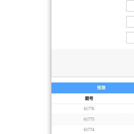
预测
期号
61776
61775
61774