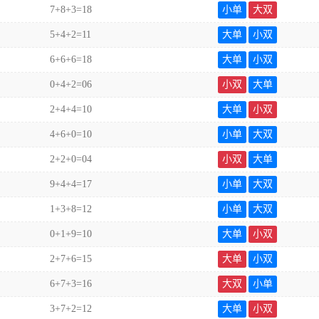
7+8+3=18
小单
大双
5+4+2=11
大单
小双
6+6+6=18
大单
小双
0+4+2=06
小双
大单
2+4+4=10
大单
小双
4+6+0=10
小单
大双
2+2+0=04
小双
大单
9+4+4=17
小单
大双
1+3+8=12
小单
大双
0+1+9=10
大单
小双
2+7+6=15
大单
小双
6+7+3=16
大双
小单
3+7+2=12
大单
小双