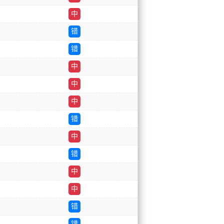
中
错
错
中
中
中
错
中
错
中
中
错
错