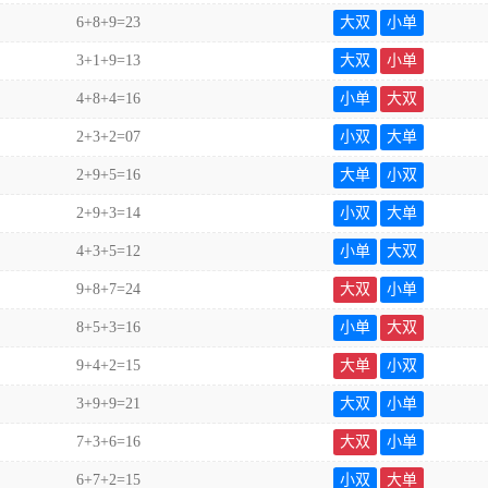
6+8+9=23
大双
小单
3+1+9=13
大双
小单
4+8+4=16
小单
大双
2+3+2=07
小双
大单
2+9+5=16
大单
小双
2+9+3=14
小双
大单
4+3+5=12
小单
大双
9+8+7=24
大双
小单
8+5+3=16
小单
大双
9+4+2=15
大单
小双
3+9+9=21
大双
小单
7+3+6=16
大双
小单
6+7+2=15
小双
大单