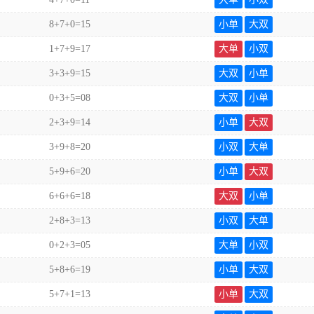
8+7+0=15
小单
大双
1+7+9=17
大单
小双
3+3+9=15
大双
小单
0+3+5=08
大双
小单
2+3+9=14
小单
大双
3+9+8=20
小双
大单
5+9+6=20
小单
大双
6+6+6=18
大双
小单
2+8+3=13
小双
大单
0+2+3=05
大单
小双
5+8+6=19
小单
大双
5+7+1=13
小单
大双