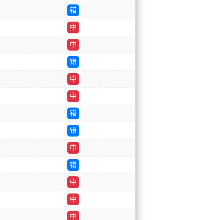
错
中
中
错
中
中
错
错
中
错
中
中
中