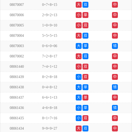
08070007
0+7+8=15
大
双
中
08070006
2+9+2=13
小
单
中
08070005
1+0+9=10
小
双
中
08070004
5+5+5=15
大
双
中
08070003
0+6+0=06
大
单
错
08070002
7+2+8=17
大
双
中
08061440
7+4+1=12
小
双
中
08061439
8+2+8=18
小
双
中
08061438
0+4+8=12
大
单
错
08061437
6+6+1=13
大
单
中
08061436
4+6+8=18
小
单
错
08061435
8+1+7=16
小
双
中
08061434
9+9+9=27
大
双
中