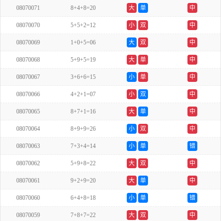
08070071
8+4+8=20
大
单
中
08070070
5+5+2=12
小
双
中
08070069
1+0+5=06
大
双
中
08070068
5+9+5=19
大
单
中
08070067
3+6+6=15
小
单
中
08070066
4+2+1=07
小
双
中
08070065
8+7+1=16
大
单
中
08070064
8+9+9=26
小
双
中
08070063
7+3+4=14
小
单
错
08070062
5+9+8=22
大
双
中
08070061
9+2+9=20
大
单
中
08070060
6+4+8=18
小
单
错
08070059
7+8+7=22
大
双
中