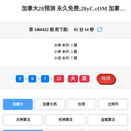
加拿大28预测 永久免费;28yC.cOM 加拿大PC预测网-加拿大2.8预测|神测在线预测pc_极致火热优质的免费预测网站
第
3466422
期 距下期：
02
分
14
秒
大单
未开:
1
期
小单
未开:
2
期
小双
未开:
7
期
9
6
7
22
大
双
咪牌
+
+
=
-
加拿大
加拿大西
台湾
比特币
天神算法
死神算法
金猴算法