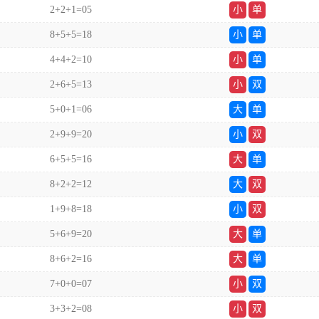
2+2+1=05
小
单
8+5+5=18
小
单
4+4+2=10
小
单
2+6+5=13
小
双
5+0+1=06
大
单
2+9+9=20
小
双
6+5+5=16
大
单
8+2+2=12
大
双
1+9+8=18
小
双
5+6+9=20
大
单
8+6+2=16
大
单
7+0+0=07
小
双
3+3+2=08
小
双