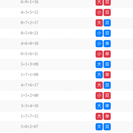
6+9+1=16
大
双
4+3+5=12
小
双
8+7+2=17
大
双
8+5+8=21
小
双
4+6+8=18
小
单
0+5+6=11
小
单
5+1+3=09
大
双
1+7+1=09
大
单
4+7+6=17
大
双
1+5+2=08
小
双
3+3+4=10
大
单
1+7+7=15
大
单
5+0+2=07
大
双