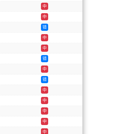
中
中
错
中
中
错
中
错
中
中
中
中
中