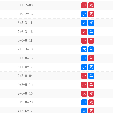
5+1+2=08
小
双
5+9+2=16
小
双
3+5+3=11
大
双
7+6+3=16
大
单
3+0+8=11
小
单
2+5+3=10
大
单
5+2+8=15
小
单
8+1+8=17
小
双
2+2+0=04
小
单
5+2+6=13
小
单
2+6+8=16
大
双
3+9+8=20
小
双
4+2+6=12
大
双