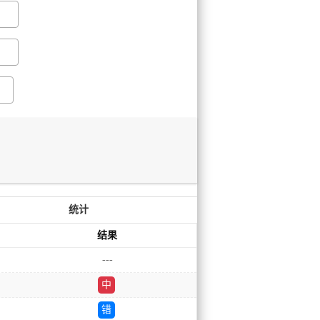
统计
结果
---
中
错