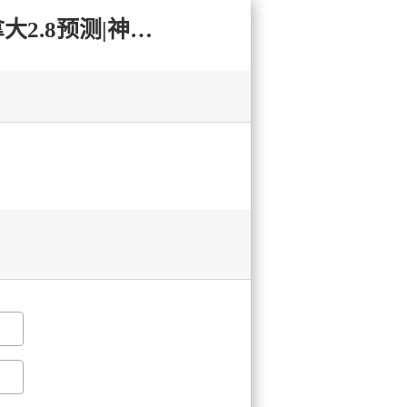
加拿大28预测 永久免费;28yC.cOM 加拿大PC预测网-加拿大2.8预测|神测在线预测pc_极致火热优质的免费预测网站