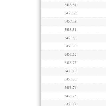
3466184
3466183
3466182
3466181
3466180
3466179
3466178
3466177
3466176
3466175
3466174
3466173
3466172