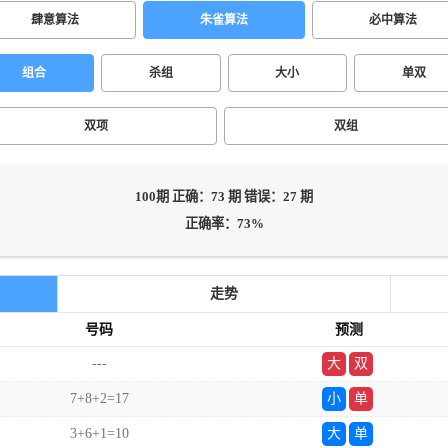
肆意算法
朱雀算法
必中算法
组合
杀组
大小
单双
双项
双组
100期 正确：73 期 错误：27 期
正确率：73%
走势
号码
预测
---
大
双
7+8+2=17
小
单
3+6+1=10
大
单