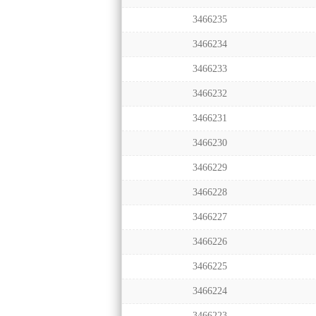
3466235
3466234
3466233
3466232
3466231
3466230
3466229
3466228
3466227
3466226
3466225
3466224
3466223