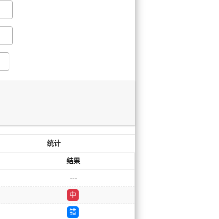
统计
结果
---
中
错