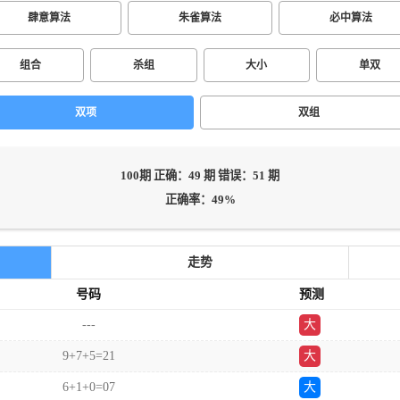
肆意算法
朱雀算法
必中算法
组合
杀组
大小
单双
双项
双组
100期 正确：49 期 错误：51 期
正确率：49%
走势
号码
预测
---
大
9+7+5=21
大
6+1+0=07
大