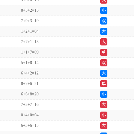
8+5+2=15
小
7+9+3=19
双
1+2+1=04
大
7+7+1=15
大
1+1+7=09
单
5+1+8=14
双
6+4+2=12
大
8+7+6=21
单
6+6+8=20
小
7+2+7=16
大
0+4+0=04
小
6+3+6=15
大