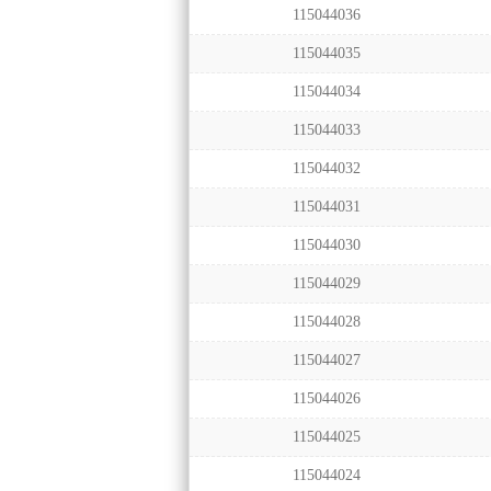
115044036
115044035
115044034
115044033
115044032
115044031
115044030
115044029
115044028
115044027
115044026
115044025
115044024