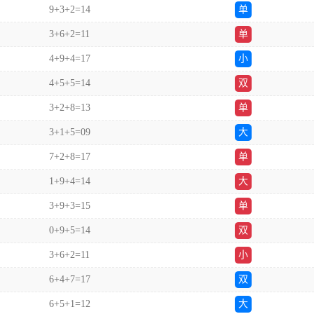
9+3+2=14
单
3+6+2=11
单
4+9+4=17
小
4+5+5=14
双
3+2+8=13
单
3+1+5=09
大
7+2+8=17
单
1+9+4=14
大
3+9+3=15
单
0+9+5=14
双
3+6+2=11
小
6+4+7=17
双
6+5+1=12
大