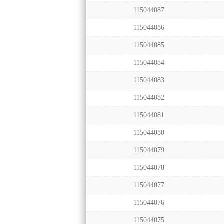
115044087
115044086
115044085
115044084
115044083
115044082
115044081
115044080
115044079
115044078
115044077
115044076
115044075