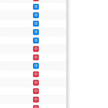
错
错
错
错
错
中
中
错
中
中
中
中
中