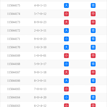
115044175
4+8+1=13
大
错
115044174
5+7+0=12
小
中
115044173
8+9+6=23
大
中
115044172
2+6+3=11
大
错
115044171
9+6+8=23
小
错
115044170
1+6+3=10
大
错
115044169
1+0+0=01
小
中
115044168
5+9+3=17
小
错
115044167
9+8+1=18
大
中
115044166
8+3+0=11
大
错
115044165
7+0+6=13
小
中
115044164
8+8+4=20
小
错
115044163
6+2+4=12
小
中