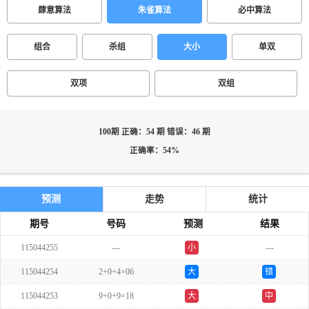
肆意算法
朱雀算法
必中算法
组合
杀组
大小
单双
双项
双组
100期 正确：54 期 错误：46 期
正确率：54%
预测
走势
统计
期号
号码
预测
结果
115044255
---
小
---
双
115044254
2+0+4=06
大
错
115044253
9+0+9=18
大
中