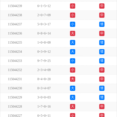
115044239
6+1+5=12
小
中
115044238
2+0+7=09
小
中
115044237
5+9+3=17
小
错
115044236
0+8+6=14
大
中
115044235
1+0+8=09
大
错
115044234
0+3+9=12
大
错
115044233
9+7+9=25
小
错
115044232
2+3+4=09
小
中
115044231
8+4+8=20
大
中
115044230
0+3+4=07
大
错
115044229
3+0+0=03
大
错
115044228
1+7+8=16
大
中
115044227
6+5+0=11
小
中